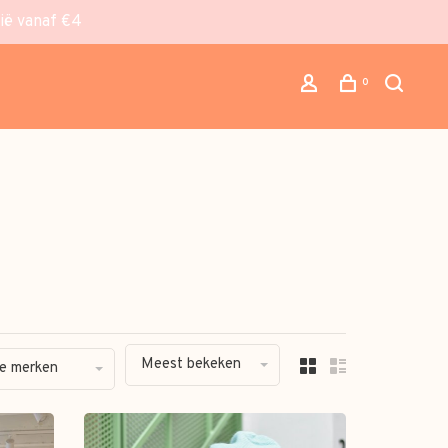
gië vanaf €4
0
Meest bekeken
le merken