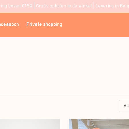
ring boven €150 | Gratis ophalen in de winkel | Levering in Bel
adeaubon
Private shopping
Al