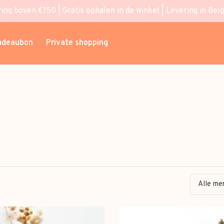
ring boven €150 | Gratis ophalen in de winkel | Levering in Bel
adeaubon
Private shopping
Alle me