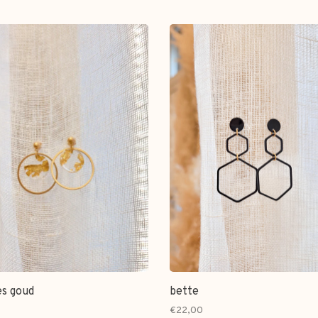
es goud
bette
€22,00