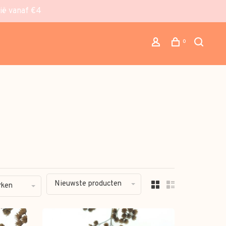
gië vanaf €4
0
Nieuwste producten
rken