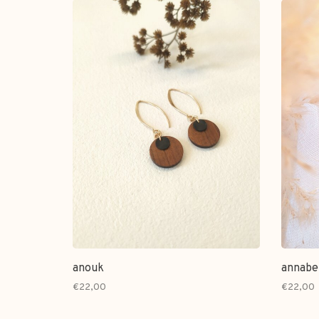
anouk
annabe
€22,00
€22,00