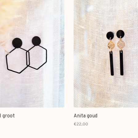
l groot
Anita goud
€22,00