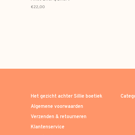
€22,00
Het gezicht achter Sillie boetiek
Categ
Algemene voorwaarden
Verzenden & retourneren
Klantenservice