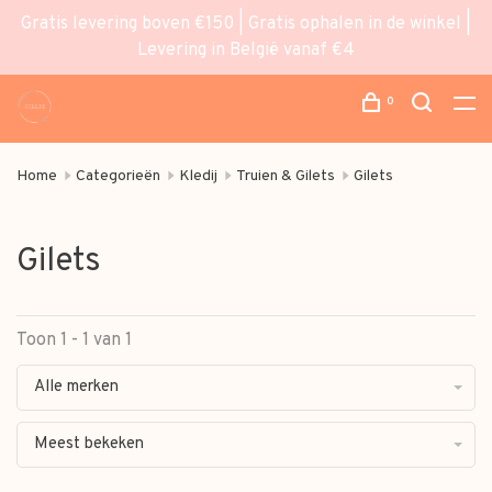
Gratis levering boven €150 | Gratis ophalen in de winkel |
Levering in België vanaf €4
0
Home
Categorieën
Kledij
Truien & Gilets
Gilets
Gilets
Toon 1 - 1 van 1
Alle merken
Meest bekeken