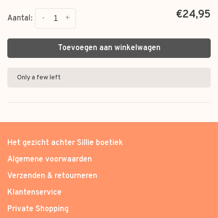
€24,95
-
+
Aantal:
Toevoegen aan winkelwagen
Only a few left
Het gezicht achter Sillie boetiek
Algemene voorwaarden
Verzenden & retourneren
Klantenservice
Private Shopping