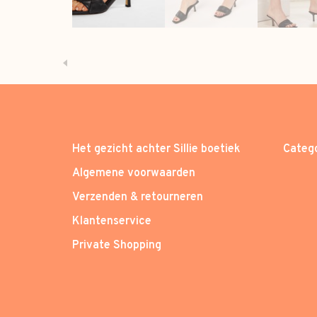
Het gezicht achter Sillie boetiek
Categ
Algemene voorwaarden
Verzenden & retourneren
Klantenservice
Private Shopping