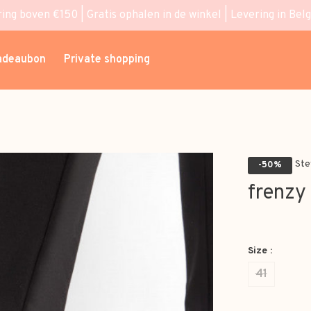
ring boven €150 | Gratis ophalen in de winkel | Levering in Bel
adeaubon
Private shopping
Ste
-50%
frenzy
Size :
41