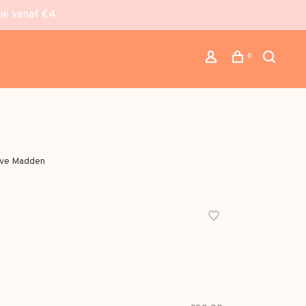
gië vanaf €4
0
ve Madden