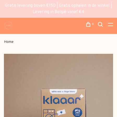
Gratis levering boven €150 | Gratis ophalen in de winkel |
Levering in België vanaf €4
0
Home