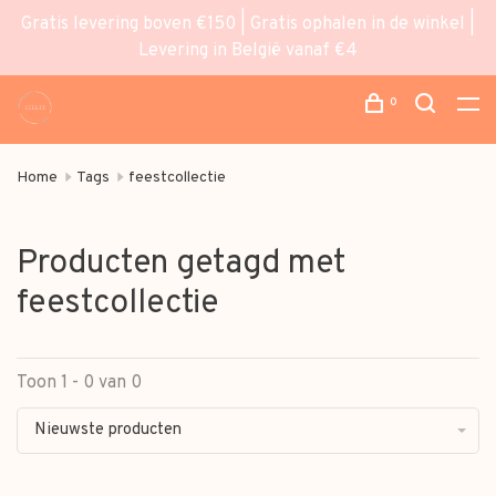
Gratis levering boven €150 | Gratis ophalen in de winkel |
Levering in België vanaf €4
0
Home
Tags
feestcollectie
Producten getagd met
feestcollectie
Toon 1 - 0 van 0
Nieuwste producten