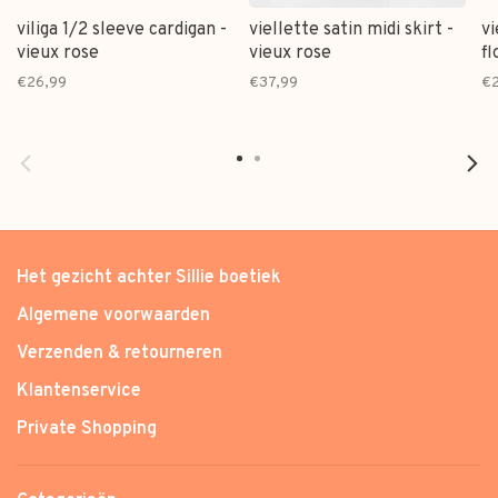
viliga 1/2 sleeve cardigan -
viellette satin midi skirt -
vi
vieux rose
vieux rose
fl
€26,99
€37,99
€2
Het gezicht achter Sillie boetiek
Algemene voorwaarden
Verzenden & retourneren
Klantenservice
Private Shopping