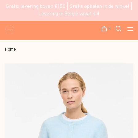
Gratis levering boven €150 | Gratis ophalen in de winkel |
Levering in België vanaf €4
0
Home