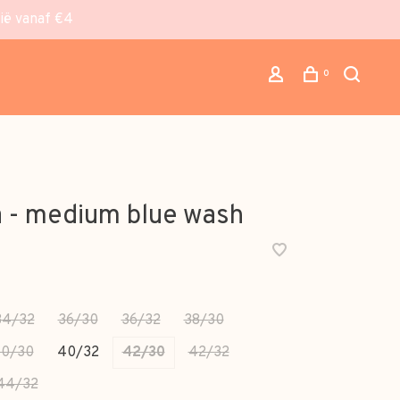
gië vanaf €4
0
a - medium blue wash
34/32
36/30
36/32
38/30
0/30
40/32
42/30
42/32
44/32