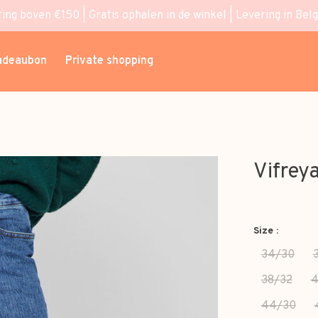
ring boven €150 | Gratis ophalen in de winkel | Levering in Bel
adeaubon
Private shopping
Vifrey
Size :
34/30
38/32
4
44/30