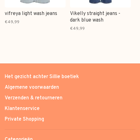
vifreya light wash jeans
Vikelly straight jeans -
dark blue wash
€49,99
€49,99
Het gezicht achter Sillie boetiek
Algemene voorwaarden
Verzenden & retourneren
Klantenservice
Private Shopping
Categorieën