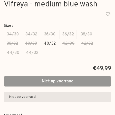
Vifreya - medium blue wash
Size :
34/30
34/32
36/30
36/32
38/30
38/32
40/30
40/32
42/30
42/32
44/30
44/32
€49,99
Niet op voorraad
Niet op voorraad